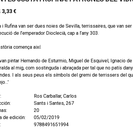
3,33
€
€
 i Rufina van ser dues noies de Sevilla, terrissaires, que van ser
cució de l’emperador Dioclecià, cap a l’any 303.
història comença així:
van pintar Hernando de Esturmio, Miguel de Esquivel, Ignacio de Rí
ralda al mig, com sostinguda i abraçada per tal que no patís dan
ndes. I als seus peus els símbols del gremi de terrissers del q
ejo…'
:
Ros Carballar, Carlos
ción:
Sants i Santes, 267
nas:
20
 de edición:
05/02/2019
:
9788491651994