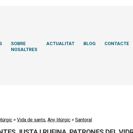
S
SOBRE
ACTUALITAT
BLOG
CONTACTE
NOSALTRES
itúrgic
>
Vida de sants
,
Any litúrgic
>
Santoral
TES JUSTA I RUFINA. PATRONES DEL VIDR