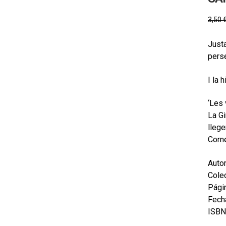
3,50
Justa
perse
I la 
‘Les 
La Gi
llege
Corn
Autor
Colec
Pági
Fecha
ISBN