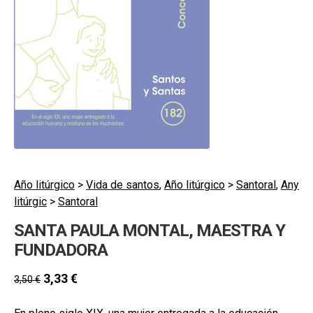
secund
EL MEU COMPTE
CERCAR
CAT
ESP
Año litúrgico
>
Vida de santos
,
Año litúrgico
>
Santoral
,
Any
litúrgic
>
Santoral
SANTA PAULA MONTAL, MAESTRA Y
FUNDADORA
3,33
€
3,50
€