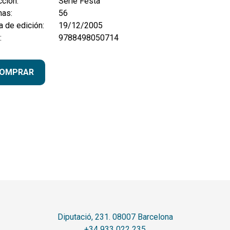
ción:
Sèrie Festa
nas:
56
 de edición:
19/12/2005
:
9788498050714
OMPRAR
Diputació, 231. 08007 Barcelona
+34 933 022 235