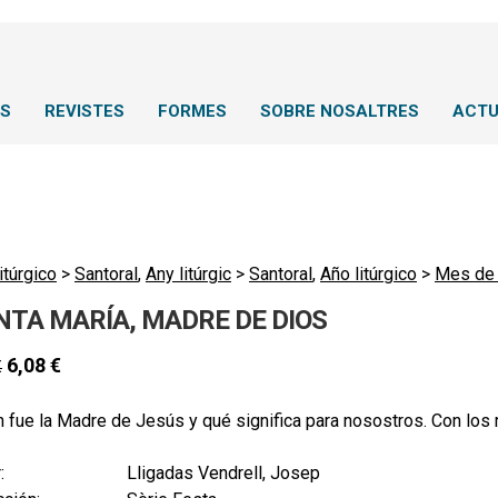
NS
REVISTES
FORMES
SOBRE NOSALTRES
ACTU
itúrgico
>
Santoral
,
Any litúrgic
>
Santoral
,
Año litúrgico
>
Mes de 
NTA MARÍA, MADRE DE DIOS
6,08
€
€
 fue la Madre de Jesús y qué significa para nosostros. Con los r
:
Lligadas Vendrell, Josep