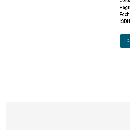
Colec
Pági
Fecha
ISBN
C