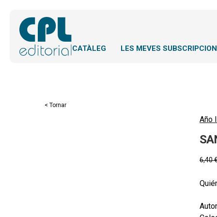
CATÀLEG
LES MEVES SUBSCRIPCIO
< Tornar
Año l
SA
6,40
Quién
Autor