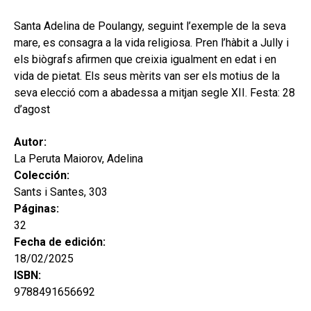
secund
EL MEU COMPTE
Santa Adelina de Poulangy, seguint l’exemple de la seva
CERCAR
mare, es consagra a la vida religiosa. Pren l’hàbit a Jully i
els biògrafs afirmen que creixia igualment en edat i en
CAT
vida de pietat. Els seus mèrits van ser els motius de la
seva elecció com a abadessa a mitjan segle XII. Festa: 28
ESP
d’agost
Autor:
La Peruta Maiorov, Adelina
Colección:
Sants i Santes, 303
Páginas:
32
Fecha de edición:
18/02/2025
ISBN:
9788491656692