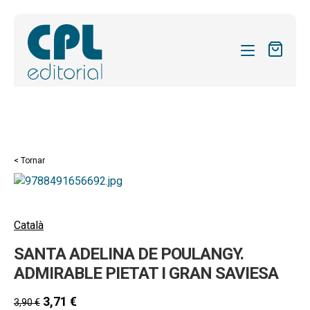
CATÀLEG
LES MEVES SUBSCRIPCIONS
Expand
REVISTES
< Tornar
el
FORMES
menú
secund
Expand
SOBRE NOSALTRES
el
Català
Expand
ACTUALITAT
menú
SANTA ADELINA DE POULANGY.
el
secund
Expand
BLOG
menú
ADMIRABLE PIETAT I GRAN SAVIESA
el
secund
CONTACTE
menú
3,71
€
3,90
€