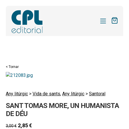
CATÀLEG
LES MEVES SUBSCRIPCIONS
Expand
REVISTES
< Tornar
el
FORMES
menú
secund
Expand
SOBRE NOSALTRES
el
Any litúrgic
>
Vida de sants
,
Any litúrgic
>
Santoral
Expand
ACTUALITAT
menú
SANT TOMAS MORE, UN HUMANISTA
el
secund
Expand
BLOG
menú
DE DÉU
el
secund
CONTACTE
menú
2,85
€
3,00
€