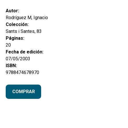
secund
EL MEU COMPTE
Autor:
CERCAR
Rodríguez M, Ignacio
Colección:
CAT
Sants i Santes, 83
Páginas:
ESP
20
Fecha de edición:
07/05/2003
ISBN:
9788474678970
COMPRAR