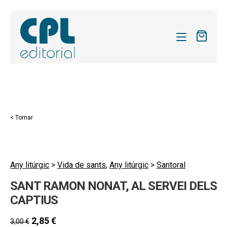
CATÀLEG
LES MEVES SUBSCRIPCIONS
Expand
REVISTES
< Tornar
el
FORMES
menú
secund
Expand
SOBRE NOSALTRES
el
Any litúrgic
>
Vida de sants
,
Any litúrgic
>
Santoral
Expand
ACTUALITAT
menú
SANT RAMON NONAT, AL SERVEI DELS
el
secund
Expand
BLOG
menú
CAPTIUS
el
secund
CONTACTE
menú
2,85
€
3,00
€