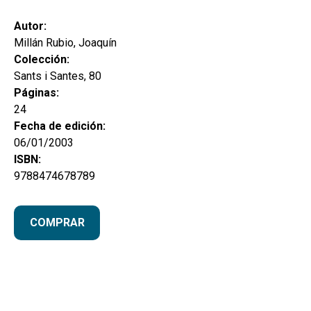
secund
EL MEU COMPTE
Autor:
CERCAR
Millán Rubio, Joaquín
Colección:
CAT
Sants i Santes, 80
Páginas:
ESP
24
Fecha de edición:
06/01/2003
ISBN:
9788474678789
COMPRAR