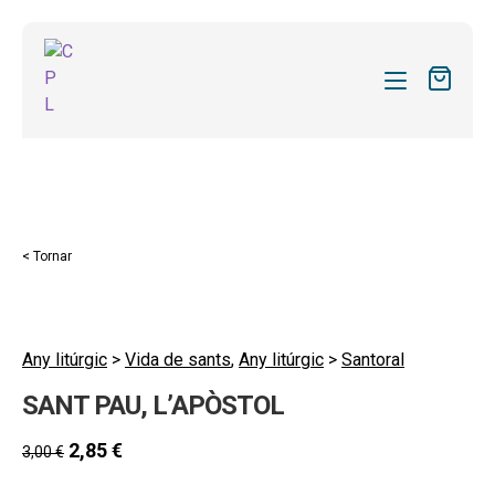
CATÀLEG
LES MEVES SUBSCRIPCIONS
Expand
REVISTES
< Tornar
el
FORMES
menú
secund
Expand
SOBRE NOSALTRES
el
Any litúrgic
>
Vida de sants
,
Any litúrgic
>
Santoral
Expand
ACTUALITAT
menú
SANT PAU, L’APÒSTOL
el
secund
Expand
BLOG
menú
el
2,85
€
3,00
€
secund
CONTACTE
menú