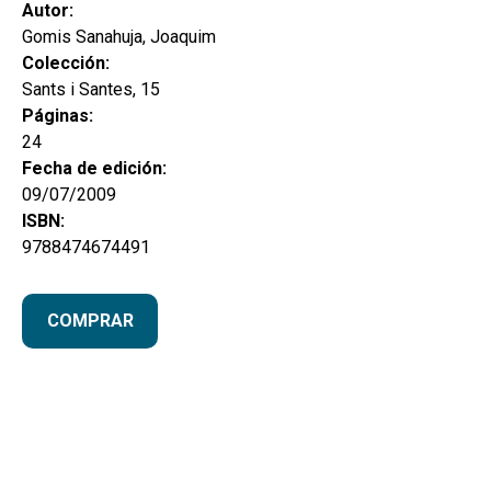
secund
Autor:
EL MEU COMPTE
Gomis Sanahuja, Joaquim
CERCAR
Colección:
Sants i Santes, 15
CAT
Páginas:
24
ESP
Fecha de edición:
09/07/2009
ISBN:
9788474674491
COMPRAR