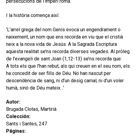
persecucions de l’imperi romà.
I la història comença així:
‘L’arrel grega del nom Genís evoca un engendrament o
naixement, un nom que ens recorda en viu que el cristià
neix a la nova vida de Jesús. A la Sagrada Escriptura
aquesta realitat se’ns recorda diverses vegades. Al pròleg
de l’evangeli de sant Joan (1,12-13) se’ns recorda que:
A tots els que l’han rebut, als qui creuen en el seu nom, els
ha concedit de ser fills de Déu. No han nascut per
descendència de sang, ni d’un desig carnal, ni d’un voler
humà, sinó de Déu mateix…'
Autor:
Brugada Clotas, Martirià
Colección:
Sants i Santes, 247
Páginas: