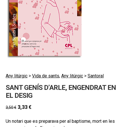
secund
EL MEU COMPTE
CERCAR
CAT
ESP
Any litúrgic
>
Vida de sants
,
Any litúrgic
>
Santoral
SANT GENÍS D’ARLE, ENGENDRAT EN
EL DESIG
3,33
€
3,50
€
Un notari que es preparava per al baptisme, mort en les