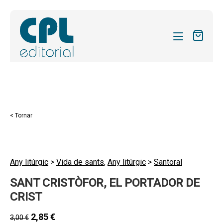
CATÀLEG
LES MEVES SUBSCRIPCIONS
Expand
REVISTES
< Tornar
el
FORMES
menú
secund
Expand
SOBRE NOSALTRES
el
Any litúrgic
>
Vida de sants
,
Any litúrgic
>
Santoral
Expand
ACTUALITAT
menú
SANT CRISTÒFOR, EL PORTADOR DE
el
secund
Expand
BLOG
menú
CRIST
el
secund
CONTACTE
menú
2,85
€
3,00
€