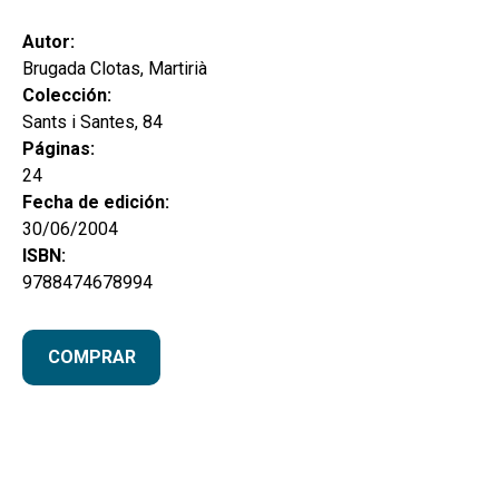
secund
EL MEU COMPTE
Autor:
CERCAR
Brugada Clotas, Martirià
Colección:
CAT
Sants i Santes, 84
Páginas:
ESP
24
Fecha de edición:
30/06/2004
ISBN:
9788474678994
COMPRAR