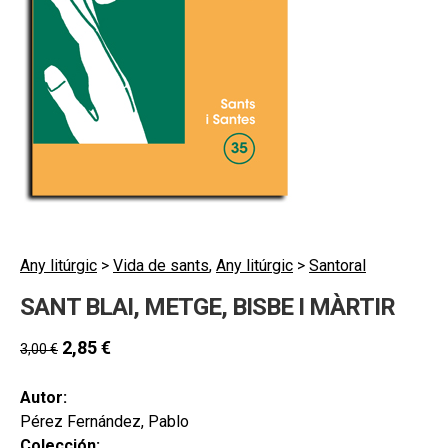
secund
EL MEU COMPTE
CERCAR
CAT
ESP
Any litúrgic
>
Vida de sants
,
Any litúrgic
>
Santoral
SANT BLAI, METGE, BISBE I MÀRTIR
2,85
€
3,00
€
Autor:
Pérez Fernández, Pablo
Colección: