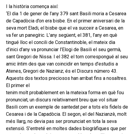
I la història comença així:
‘El dia 1 de gener de l’any 379 sant Basili moria a Cesarea
de Capadòcia d’on era bisbe. En el primer aniversari de la
seva mort Eladi, el bisbe que el va succeir a Cesarea, en
va fer un panegíric. L’any següent, el 381, l’any en què
tingué lloc el concili de Constantinoble, el mateix dia
d’inici d’any va pronunciar l’Elogi de Basili el seu germà,
sant Gregori de Nissa. I el 382 el torn correspongué al seu
amic íntim des que van coincidir en temps d’estudis a
Atenes, Gregori de Nazianz; és el Discurs número 43.
Aquests dos textos preciosos han arribat fins a nosaltres.
El primer el
tenim molt probablement en la mateixa forma en què fou
pronunciat, un discurs relativament breu que vol situar
Basili com un exemple de santedat per a tots els fidels de
Cesarea i de la Capadòcia. El segon, el del Nazianzè, molt
més llarg, no devia pas ser pronunciat en tota la seva
extensió. S’entreté en moltes dades biogràfiques que per