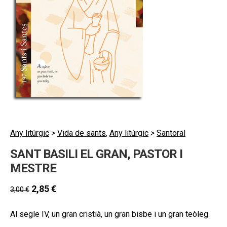
secund
EL MEU COMPTE
CERCAR
CAT
ESP
Any litúrgic
>
Vida de sants
,
Any litúrgic
>
Santoral
SANT BASILI EL GRAN, PASTOR I
MESTRE
2,85
€
3,00
€
Al segle IV, un gran cristià, un gran bisbe i un gran teòleg.