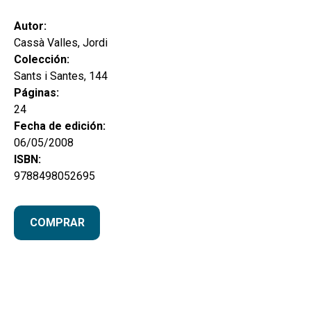
secund
EL MEU COMPTE
Autor:
CERCAR
Cassà Valles, Jordi
Colección:
CAT
Sants i Santes, 144
Páginas:
ESP
24
Fecha de edición:
06/05/2008
ISBN:
9788498052695
COMPRAR