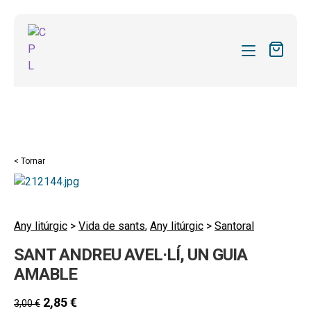
CATÀLEG
LES MEVES SUBSCRIPCIONS
Expand
REVISTES
< Tornar
el
FORMES
menú
secund
Expand
SOBRE NOSALTRES
el
Any litúrgic
>
Vida de sants
,
Any litúrgic
>
Santoral
Expand
ACTUALITAT
menú
SANT ANDREU AVEL·LÍ, UN GUIA
el
secund
Expand
BLOG
menú
AMABLE
el
secund
CONTACTE
menú
2,85
€
3,00
€