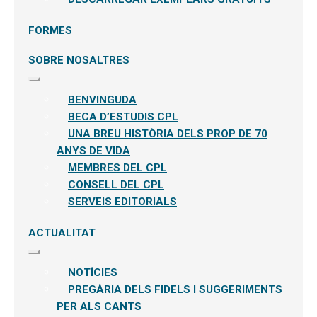
FORMES
SOBRE NOSALTRES
Expandeix
el
BENVINGUDA
menú
secundari
BECA D’ESTUDIS CPL
UNA BREU HISTÒRIA DELS PROP DE 70
ANYS DE VIDA
MEMBRES DEL CPL
CONSELL DEL CPL
SERVEIS EDITORIALS
ACTUALITAT
Expandeix
el
NOTÍCIES
menú
secundari
PREGÀRIA DELS FIDELS I SUGGERIMENTS
PER ALS CANTS