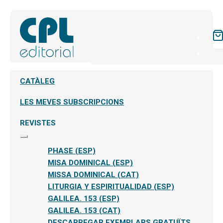
CATÀLEG
LES MEVES SUBSCRIPCIONS
REVISTES
Expandeix
el
PHASE (ESP)
menú
secundari
MISA DOMINICAL (ESP)
MISSA DOMINICAL (CAT)
LITURGIA Y ESPIRITUALIDAD (ESP)
GALILEA. 153 (ESP)
GALILEA. 153 (CAT)
DESCARREGAR EXEMPLARS GRATUÏTS