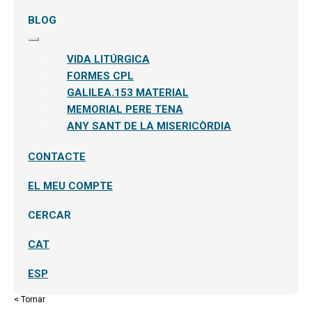
BLOG
Expandeix
el
VIDA LITÚRGICA
menú
secundari
FORMES CPL
GALILEA.153 MATERIAL
MEMORIAL PERE TENA
ANY SANT DE LA MISERICÒRDIA
CONTACTE
EL MEU COMPTE
CERCAR
CAT
ESP
< Tornar