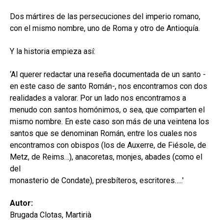
secund
EL MEU COMPTE
Dos mártires de las persecuciones del imperio romano,
CERCAR
con el mismo nombre, uno de Roma y otro de Antioquía.
CAT
Y la historia empieza así:
ESP
‘Al querer redactar una reseña documentada de un santo -
en este caso de santo Román-, nos encontramos con dos
realidades a valorar. Por un lado nos encontramos a
menudo con santos homónimos, o sea, que comparten el
mismo nombre. En este caso son más de una veintena los
santos que se denominan Román, entre los cuales nos
encontramos con obispos (los de Auxerre, de Fiésole, de
Metz, de Reims…), anacoretas, monjes, abades (como el
del
monasterio de Condate), presbíteros, escritores…..'
Autor:
Brugada Clotas, Martirià