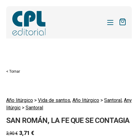
CATÀLEG
LES MEVES SUBSCRIPCIONS
Expand
REVISTES
< Tornar
el
FORMES
menú
secund
Expand
SOBRE NOSALTRES
el
Año litúrgico
>
Vida de santos
,
Año litúrgico
>
Santoral
,
Any
Expand
ACTUALITAT
litúrgic
>
Santoral
menú
el
secund
Expand
BLOG
SAN ROMÁN, LA FE QUE SE CONTAGIA
menú
el
secund
CONTACTE
menú
3,71
€
3,90
€