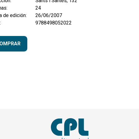
ción:
Sants i Santes, 132
nas:
24
 de edición:
26/06/2007
:
9788498052022
OMPRAR