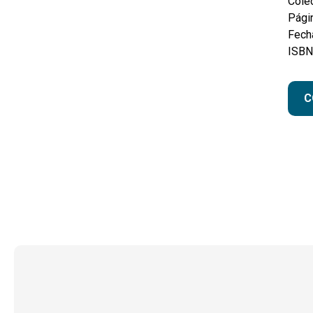
Colec
Pági
Fecha
ISBN
C