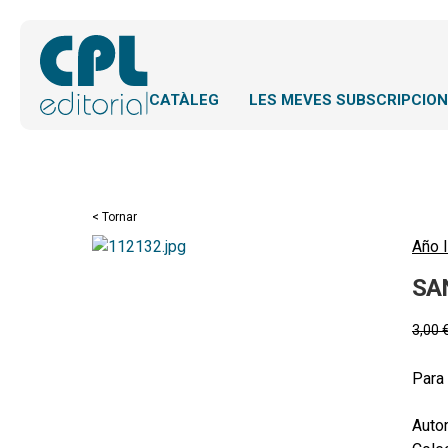
CATÀLEG
LES MEVES SUBSCRIPCIO
< Tornar
Año l
SA
3,00
Para 
Autor