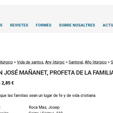
NS
REVISTES
FORMES
SOBRE NOSALTRES
ACTU
itúrgico
>
Vida de santos
,
Any litúrgic
>
Santoral
,
Año litúrgico
>
S
N JOSÉ MAÑANET, PROFETA DE LA FAMILI
2,85
€
€
que las familias sean un lugar de fe y de vida cristiana.
:
Roca Mas, Josep