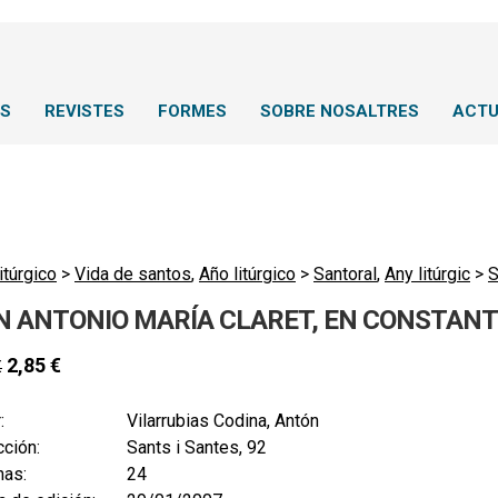
NS
REVISTES
FORMES
SOBRE NOSALTRES
ACTU
itúrgico
>
Vida de santos
,
Año litúrgico
>
Santoral
,
Any litúrgic
>
S
N ANTONIO MARÍA CLARET, EN CONSTANT
2,85
€
€
:
Vilarrubias Codina, Antón
ción:
Sants i Santes, 92
nas:
24