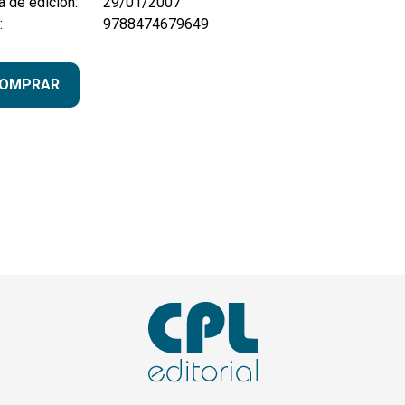
 de edición:
29/01/2007
:
9788474679649
OMPRAR