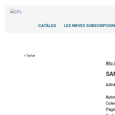
CATÀLEG
LES MEVES SUBSCRIPCIO
< Tornar
Año l
SA
3,00
Autor
Colec
Pági