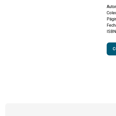
Autor
Colec
Pági
Fecha
ISBN
C