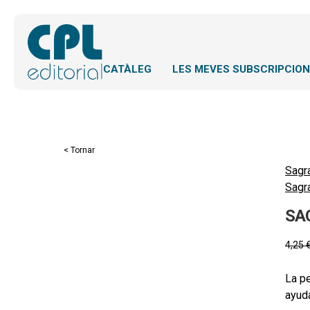
CATÀLEG
LES MEVES SUBSCRIPCIO
< Tornar
Sagr
Sagr
SA
4,25
La pe
ayuda