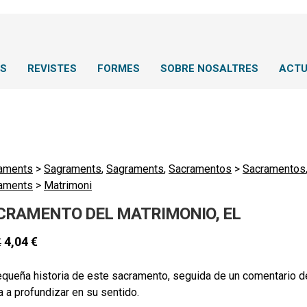
NS
REVISTES
FORMES
SOBRE NOSALTRES
ACTU
aments
>
Sagraments
,
Sagraments
,
Sacramentos
>
Sacramentos
aments
>
Matrimoni
CRAMENTO DEL MATRIMONIO, EL
4,04
€
€
queña historia de este sacramento, seguida de un comentario del
 a profundizar en su sentido.