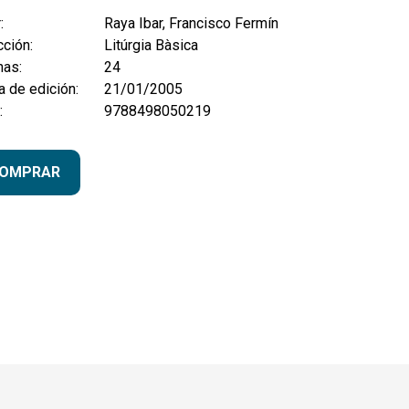
:
Raya Ibar, Francisco Fermín
ción:
Litúrgia Bàsica
nas:
24
 de edición:
21/01/2005
:
9788498050219
OMPRAR