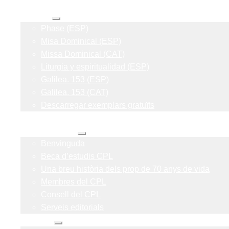
Les meves subscripcions
Revistes
Expandeix
Phase (ESP)
el
menú
Misa Dominical (ESP)
secundari
Missa Dominical (CAT)
Liturgia y espiritualidad (ESP)
Galilea. 153 (ESP)
Galilea. 153 (CAT)
Descarregar exemplars gratuïts
Formes
Sobre nosaltres
Expandeix
Benvinguda
el
menú
Beca d’estudis CPL
secundari
Una breu història dels prop de 70 anys de vida
Membres del CPL
Consell del CPL
Serveis editorials
Actualitat
Expandeix