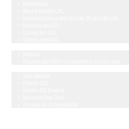
Benvinguda
Beca d’estudis CPL
Una breu història dels prop de 70 anys de vida
Membres del CPL
Consell del CPL
Serveis editorials
Actualitat
Notícies
Pregària dels fidels i suggeriments per als cants
Blog
Vida litúrgica
Formes CPL
Galilea.153 Material
Memorial Pere Tena
Any sant de la misericòrdia
Contacte
Catàleg