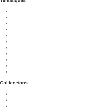
Temátiques
Any litúrgic
Bíblia
Catequesi litúrgica
Celebració de la missa
Espiritualitat
Història de la litúrgia
Litúrgia de les Hores
Litúrgia i teologia
Pregària
Religiositat popular
Sagraments
Col·leccions
Altres publicacions
Biblioteca Litúrgica
Celebrar