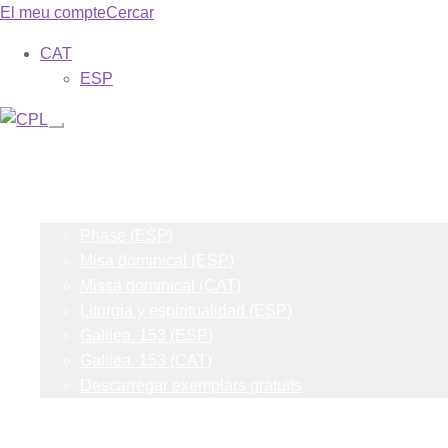
El meu compte
Cercar
CAT
ESP
Catàleg
Les meves subscripcions
Revistes
Phase (ESP)
Misa dominical (ESP)
Missa dominical (CAT)
Liturgia y espiritualidad (ESP)
Galilea. 153 (ESP)
Galilea. 153 (CAT)
Descarregar exemplars gratuïts
Formes
Sobre nosaltres