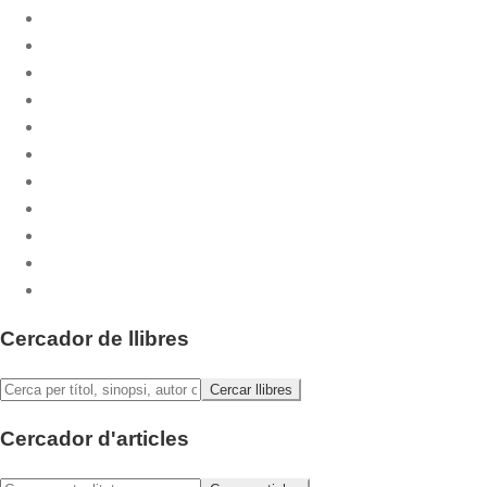
Coedicions
CPL Libri
Cuadernos Phase
Dossiers CPL
Emaús
Emaús Maior
Litúrgia Bàsica
Pastoral.Doc
Publicacions musicals
Sants i Santes
Sèrie Festa
Cercador de llibres
Cercador d'articles