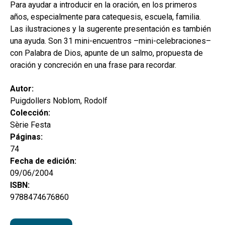
secund
Para ayudar a introducir en la oración, en los primeros
EL MEU COMPTE
años, especialmente para catequesis, escuela, familia.
CERCAR
Las ilustraciones y la sugerente presentación es también
una ayuda. Son 31 mini-encuentros –mini-celebraciones–
CAT
con Palabra de Dios, apunte de un salmo, propuesta de
oración y concreción en una frase para recordar.
ESP
Autor:
Puigdollers Noblom, Rodolf
Colección:
Sèrie Festa
Páginas:
74
Fecha de edición:
09/06/2004
ISBN:
9788474676860