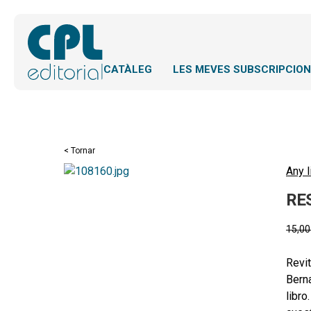
CATÀLEG
LES MEVES SUBSCRIPCIO
< Tornar
Any l
RE
15,0
Revit
Berna
libro