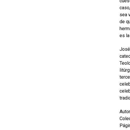
cuest
caso,
sea v
de qu
herma
es la
José 
cated
Teolo
litúr
terce
celeb
celeb
tradi
Autor
Colec
Pági