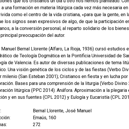
iones que los cristianos un día u otro nos hemos planteado. Con
 a una formación en materia litúrgica cada vez más necesaria en
ivida como el centro de la vida cristiana, «para que la gente, en
e los signos sean expresivos de algo, de que la participación en
nos, a la conversión personal, al reparto solidario de los bienes
 principal preocupación del autor.
Manuel Bernal Llorente (Alfaro, La Rioja, 1936) cursó estudios en
rático de Teología Dogmática en la Pontificia Universidad de S
gía de Valencia. Es autor de diversas publicaciones de tema litúr
gico. Una visión genética de los ciclos y de las fiestas (Verbo Div
r milenio (San Esteban 2001); Cristianos en fiesta y en lucha por l
ración. Bases para una comprensión de la liturgia (Verbo Divin
ración litúrgica (PPC 2014). Anáfora. Aproximación a la plegaria
ción y en sus fuentes (CPL 2012) y Eulogía y Eucaristía (CPL 201
:
Bernal Llorente, José Manuel
ción:
Emaús, 160
nas:
272