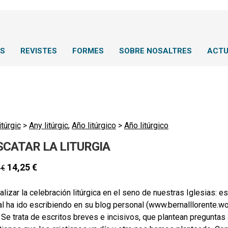
NS
REVISTES
FORMES
SOBRE NOSALTRES
ACTU
itúrgic
>
Any litúrgic
,
Año litúrgico
>
Año litúrgico
SCATAR LA LITURGIA
14,25
€
0
€
alizar la celebración litúrgica en el seno de nuestras Iglesias: 
l ha ido escribiendo en su blog personal (www.bernalllorente.w
. Se trata de escritos breves e incisivos, que plantean pregunt