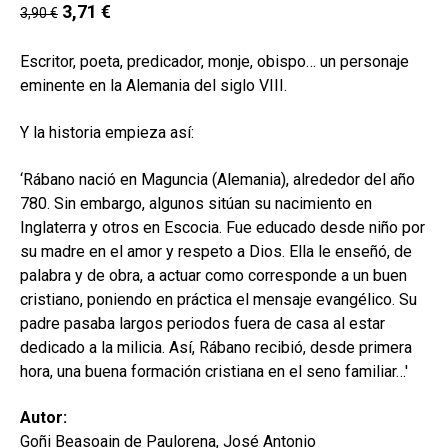
secund
3,71
€
3,90
€
EL MEU COMPTE
CERCAR
Escritor, poeta, predicador, monje, obispo… un personaje
eminente en la Alemania del siglo VIII.
CAT
Y la historia empieza así:
ESP
‘Rábano nació en Maguncia (Alemania), alrededor del año
780. Sin embargo, algunos sitúan su nacimiento en
Inglaterra y otros en Escocia. Fue educado desde niño por
su madre en el amor y respeto a Dios. Ella le enseñó, de
palabra y de obra, a actuar como corresponde a un buen
cristiano, poniendo en práctica el mensaje evangélico. Su
padre pasaba largos periodos fuera de casa al estar
dedicado a la milicia. Así, Rábano recibió, desde primera
hora, una buena formación cristiana en el seno familiar…'
Autor:
Goñi Beasoain de Paulorena, José Antonio