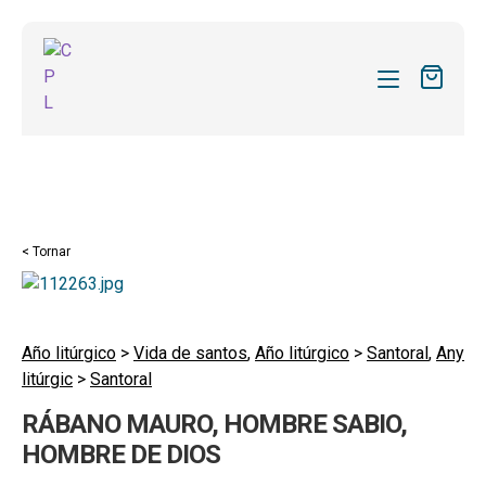
CATÀLEG
LES MEVES SUBSCRIPCIONS
Expand
REVISTES
< Tornar
el
FORMES
menú
secund
Expand
SOBRE NOSALTRES
el
Año litúrgico
>
Vida de santos
,
Año litúrgico
>
Santoral
,
Any
Expand
ACTUALITAT
litúrgic
>
Santoral
menú
el
secund
Expand
BLOG
RÁBANO MAURO, HOMBRE SABIO,
menú
el
HOMBRE DE DIOS
secund
CONTACTE
menú