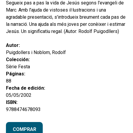
secund
Segueix pas a pas la vida de Jesús segons l'evangeli de
EL MEU COMPTE
Marc. Amb l'ajuda de vistoses il·lustracions i una
CERCAR
agradable presentació, s'introdueix breument cada pas de
la narració. Una ajuda als més joves per conèixer i estimar
CAT
Jesús. Un significatiu regal. (Autor: Rodolf Puigodllers)
ESP
Autor:
Puigdollers i Noblom, Rodolf
Colección:
Sèrie Festa
Páginas:
88
Fecha de edición:
05/05/2002
ISBN:
9788474678093
COMPRAR