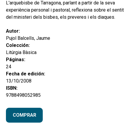
secund
L'arquebisbe de Tarragona, parlant a partir de la seva
EL MEU COMPTE
experiència personal i pastoral, reflexiona sobre el sentit
CERCAR
del ministeri dels bisbes, els preveres i els diaques.
CAT
Autor:
Pujol Balcells, Jaume
ESP
Colección:
Litúrgia Bàsica
Páginas:
24
Fecha de edición:
13/10/2008
ISBN:
9788498052985
COMPRAR