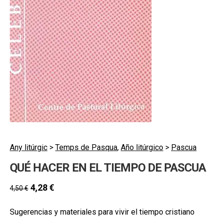
secund
EL MEU COMPTE
CERCAR
CAT
ESP
Any litúrgic
>
Temps de Pasqua
,
Año litúrgico
>
Pascua
QUÉ HACER EN EL TIEMPO DE PASCUA
4,28
€
4,50
€
Sugerencias y materiales para vivir el tiempo cristiano