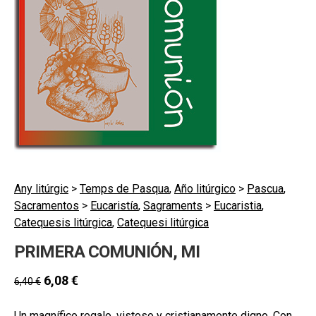
secund
EL MEU COMPTE
CERCAR
CAT
ESP
Any litúrgic
>
Temps de Pasqua
,
Año litúrgico
>
Pascua
,
Sacramentos
>
Eucaristía
,
Sagraments
>
Eucaristia
,
Catequesis litúrgica
,
Catequesi litúrgica
PRIMERA COMUNIÓN, MI
6,08
€
6,40
€
Un magnífico regalo, vistoso y cristianamente digno. Con