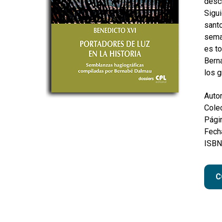
descr
Sigu
santo
sema
es to
Bern
los g
Autor
Colec
Pági
Fecha
ISBN
C