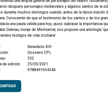
ibiendo una amplia galería de personajes del Nuevo Testamento. 
ieron después personajes medievales y algunos santos de la eda
s durante muchos domingos cuando, antes de la típica oración de
na. Consciente de que el testimonio de los santos y de los gra
davía una pauta válida para hoy, quiso subrayar la importancia qu
abé Dalmau, monje de Montserrat, nos propone una antología ‘qu
randes testigos de vida cristiana'.
:
Benedicto XVI
ción:
Dossiers CPL
nas:
332
 de edición:
25/05/2021
:
9788491654346
OMPRAR