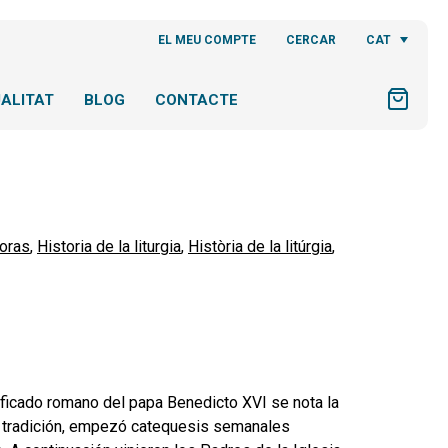
CAT
EL MEU COMPTE
CERCAR
ALITAT
BLOG
CONTACTE
Horas
,
Historia de la liturgia
,
Història de la litúrgia
,
ificado romano del papa Benedicto XVI se nota la
la tradición, empezó catequesis semanales