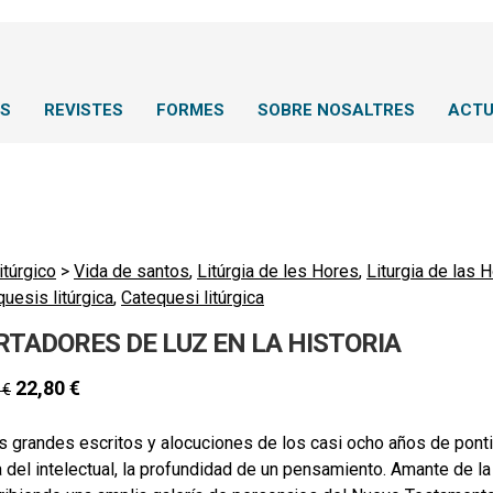
NS
REVISTES
FORMES
SOBRE NOSALTRES
ACTU
itúrgico
>
Vida de santos
,
Litúrgia de les Hores
,
Liturgia de las 
uesis litúrgica
,
Catequesi litúrgica
RTADORES DE LUZ EN LA HISTORIA
22,80
€
0
€
s grandes escritos y alocuciones de los casi ocho años de pont
a del intelectual, la profundidad de un pensamiento. Amante de 