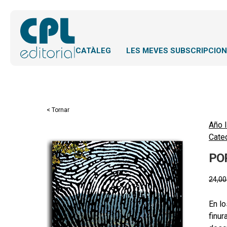
CATÀLEG
LES MEVES SUBSCRIPCIO
< Tornar
Año l
Cateq
PO
24,0
En lo
finur