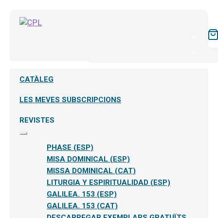
CATÀLEG
LES MEVES SUBSCRIPCIONS
REVISTES
Expandeix
el
PHASE (ESP)
menú
secundari
MISA DOMINICAL (ESP)
MISSA DOMINICAL (CAT)
LITURGIA Y ESPIRITUALIDAD (ESP)
GALILEA. 153 (ESP)
GALILEA. 153 (CAT)
DESCARREGAR EXEMPLARS GRATUÏTS