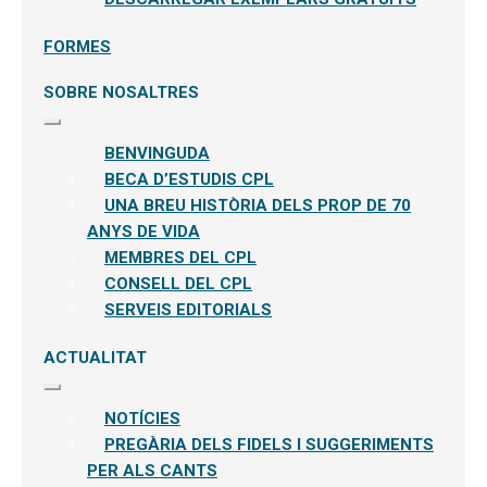
FORMES
SOBRE NOSALTRES
Expandeix
el
BENVINGUDA
menú
secundari
BECA D’ESTUDIS CPL
UNA BREU HISTÒRIA DELS PROP DE 70
ANYS DE VIDA
MEMBRES DEL CPL
CONSELL DEL CPL
SERVEIS EDITORIALS
ACTUALITAT
Expandeix
el
NOTÍCIES
menú
secundari
PREGÀRIA DELS FIDELS I SUGGERIMENTS
PER ALS CANTS