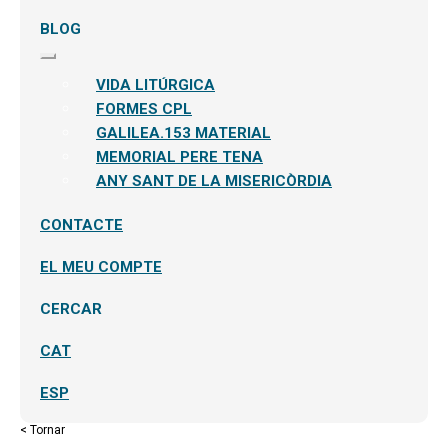
BLOG
Expandeix
el
VIDA LITÚRGICA
menú
secundari
FORMES CPL
GALILEA.153 MATERIAL
MEMORIAL PERE TENA
ANY SANT DE LA MISERICÒRDIA
CONTACTE
EL MEU COMPTE
CERCAR
CAT
ESP
< Tornar