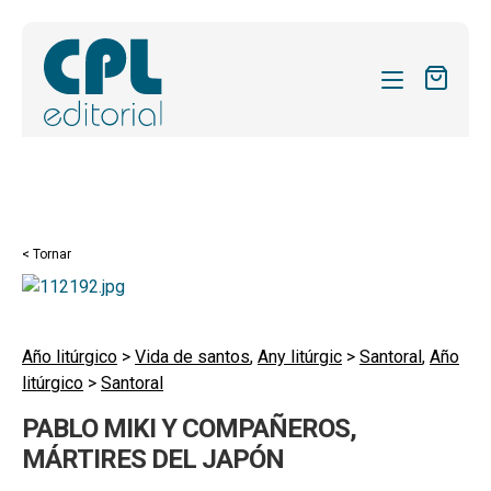
CATÀLEG
LES MEVES SUBSCRIPCIONS
Expand
REVISTES
< Tornar
el
FORMES
menú
secund
Expand
SOBRE NOSALTRES
el
Año litúrgico
>
Vida de santos
,
Any litúrgic
>
Santoral
,
Año
Expand
ACTUALITAT
litúrgico
>
Santoral
menú
el
secund
Expand
BLOG
PABLO MIKI Y COMPAÑEROS,
menú
el
MÁRTIRES DEL JAPÓN
secund
CONTACTE
menú