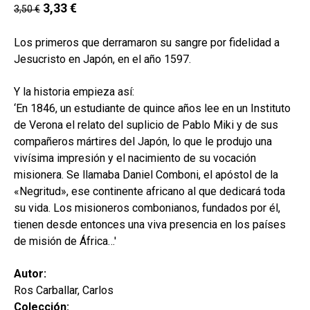
secund
3,33
€
3,50
€
EL MEU COMPTE
CERCAR
Los primeros que derramaron su sangre por fidelidad a
Jesucristo en Japón, en el año 1597.
CAT
Y la historia empieza así:
ESP
‘En 1846, un estudiante de quince años lee en un Instituto
de Verona el relato del suplicio de Pablo Miki y de sus
compañeros mártires del Japón, lo que le produjo una
vivísima impresión y el nacimiento de su vocación
misionera. Se llamaba Daniel Comboni, el apóstol de la
«Negritud», ese continente africano al que dedicará toda
su vida. Los misioneros combonianos, fundados por él,
tienen desde entonces una viva presencia en los países
de misión de África…'
Autor:
Ros Carballar, Carlos
Colección: