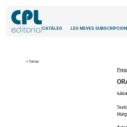
CATÀLEG
LES MEVES SUBSCRIPCIO
< Tornar
Preg
OR
4,50
Texto
litúr