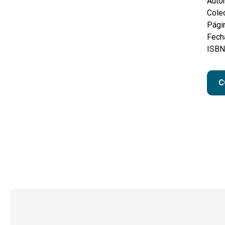
Autor
Colec
Pági
Fecha
ISBN
C