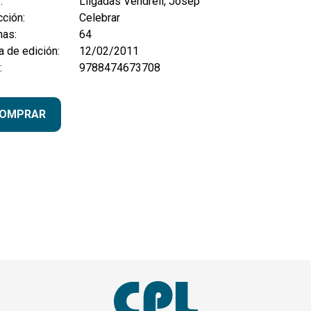
:
Lligadas Vendrell, Josep
ción:
Celebrar
nas:
64
 de edición:
12/02/2011
:
9788474673708
OMPRAR