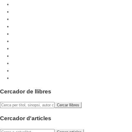
Coedicions
CPL Libri
Cuadernos Phase
Dossiers CPL
Emaús
Emaús Maior
Litúrgia Bàsica
Pastoral.Doc
Publicacions musicals
Sants i Santes
Sèrie Festa
Cercador de llibres
Cercador d'articles