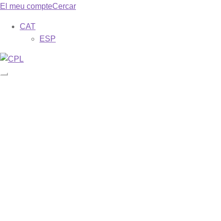
El meu compte
Cercar
CAT
ESP
Catàleg
Les meves subscripcions
Revistes
Phase (ESP)
Misa dominical (ESP)
Missa dominical (CAT)
Liturgia y espiritualidad (ESP)
Galilea. 153 (ESP)
Galilea. 153 (CAT)
Descarregar exemplars gratuïts
Formes