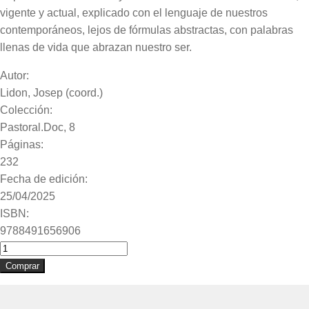
vigente y actual, explicado con el lenguaje de nuestros
contemporáneos, lejos de fórmulas abstractas, con palabras
llenas de vida que abrazan nuestro ser.
Autor:
Lidon, Josep (coord.)
Colección:
Pastoral.Doc, 8
Páginas:
232
Fecha de edición:
25/04/2025
ISBN:
9788491656906
quantitat
de
Comprar
Nosotros
creemos