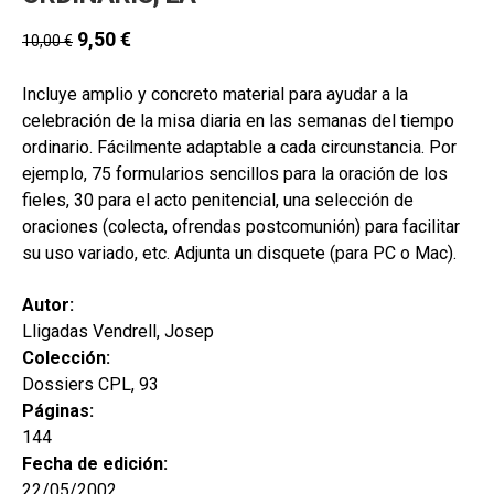
secund
EL MEU COMPTE
9,50
€
10,00
€
CERCAR
Incluye amplio y concreto material para ayudar a la
CAT
celebración de la misa diaria en las semanas del tiempo
ordinario. Fácilmente adaptable a cada circunstancia. Por
ESP
ejemplo, 75 formularios sencillos para la oración de los
fieles, 30 para el acto penitencial, una selección de
oraciones (colecta, ofrendas postcomunión) para facilitar
su uso variado, etc. Adjunta un disquete (para PC o Mac).
Autor:
Lligadas Vendrell, Josep
Colección:
Dossiers CPL, 93
Páginas:
144
Fecha de edición:
22/05/2002