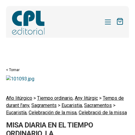
CATÀLEG
LES MEVES SUBSCRIPCIONS
Expand
REVISTES
< Tornar
el
FORMES
menú
secund
Expand
SOBRE NOSALTRES
el
Año litúrgico
>
Tiempo ordinario
,
Any litúrgic
>
Temps de
Expand
ACTUALITAT
durant l'any
,
Sagraments
>
Eucaristia
,
Sacramentos
>
menú
el
Eucaristía
,
Celebración de la misa
,
Celebració de la missa
secund
Expand
BLOG
menú
el
MISA DIARIA EN EL TIEMPO
secund
CONTACTE
menú
ORDINARIO, LA