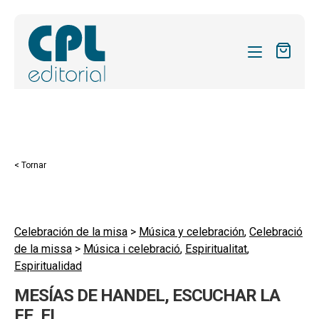
CATÀLEG
LES MEVES SUBSCRIPCIONS
Expand
REVISTES
< Tornar
el
FORMES
menú
secund
Expand
SOBRE NOSALTRES
el
Celebración de la misa
>
Música y celebración
,
Celebració
Expand
ACTUALITAT
de la missa
>
Música i celebració
,
Espiritualitat
,
menú
el
Espiritualidad
secund
Expand
BLOG
menú
el
MESÍAS DE HANDEL, ESCUCHAR LA
secund
CONTACTE
menú
FE, EL