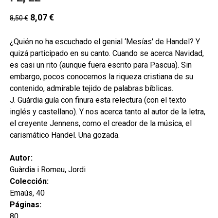
secund
EL MEU COMPTE
8,07
€
8,50
€
CERCAR
¿Quién no ha escuchado el genial ‘Mesías' de Handel? Y
CAT
quizá participado en su canto. Cuando se acerca Navidad,
es casi un rito (aunque fuera escrito para Pascua). Sin
ESP
embargo, pocos conocemos la riqueza cristiana de su
contenido, admirable tejido de palabras bíblicas.
J. Guárdia guía con finura esta relectura (con el texto
inglés y castellano). Y nos acerca tanto al autor de la letra,
el creyente Jennens, como el creador de la música, el
carismático Handel. Una gozada.
Autor:
Guàrdia i Romeu, Jordi
Colección:
Emaús, 40
Páginas:
80