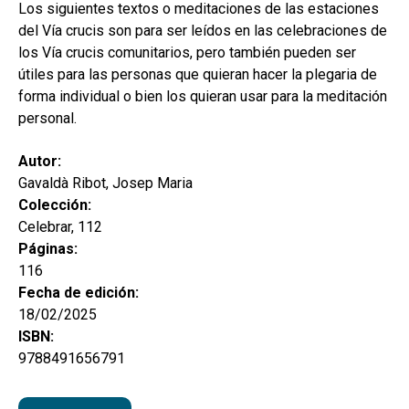
secund
Los siguientes textos o meditaciones de las estaciones
EL MEU COMPTE
del Vía crucis son para ser leídos en las celebraciones de
CERCAR
los Vía crucis comunitarios, pero también pueden ser
útiles para las personas que quieran hacer la plegaria de
CAT
forma individual o bien los quieran usar para la meditación
personal.
ESP
Autor:
Gavaldà Ribot, Josep Maria
Colección:
Celebrar, 112
Páginas:
116
Fecha de edición:
18/02/2025
ISBN:
9788491656791