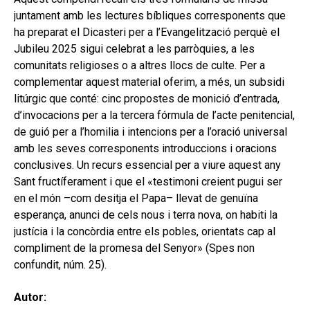
secund
EL MEU COMPTE
juntament amb les lectures bíbliques corresponents que
ha preparat el Dicasteri per a l’Evangelització perquè el
CERCAR
Jubileu 2025 sigui celebrat a les parròquies, a les
comunitats religioses o a altres llocs de culte. Per a
CAT
complementar aquest material oferim, a més, un subsidi
ESP
litúrgic que conté: cinc propostes de monició d’entrada,
d’invocacions per a la tercera fórmula de l’acte penitencial,
de guió per a l’homilia i intencions per a l’oració universal
amb les seves corresponents introduccions i oracions
conclusives. Un recurs essencial per a viure aquest any
Sant fructíferament i que el «testimoni creient pugui ser
en el món –com desitja el Papa– llevat de genuïna
esperança, anunci de cels nous i terra nova, on habiti la
justícia i la concòrdia entre els pobles, orientats cap al
compliment de la promesa del Senyor» (Spes non
confundit, núm. 25).
Autor: