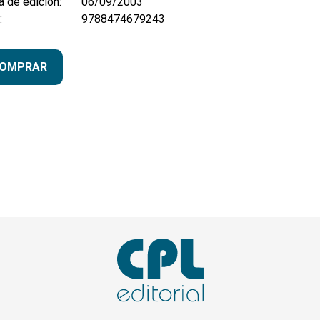
 de edición:
06/09/2003
:
9788474679243
OMPRAR