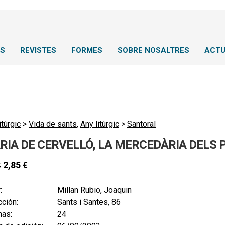
NS
REVISTES
FORMES
SOBRE NOSALTRES
ACTU
itúrgic
>
Vida de sants
,
Any litúrgic
>
Santoral
RIA DE CERVELLÓ, LA MERCEDÀRIA DELS 
2,85
€
€
:
Millan Rubio, Joaquin
ción:
Sants i Santes, 86
nas:
24