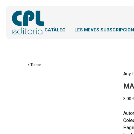
CATÀLEG
LES MEVES SUBSCRIPCIO
< Tornar
Any l
MA
3,00
Autor
Colec
Pági