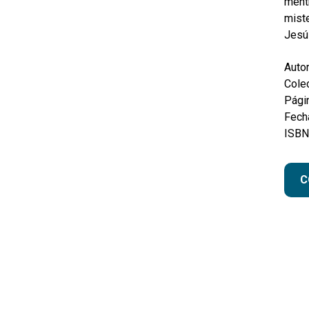
ment
miste
Jesú
Autor
Colec
Pági
Fecha
ISBN
C