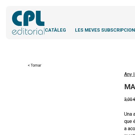
CATÀLEG
LES MEVES SUBSCRIPCIO
< Tornar
Any l
MA
3,00
Una 
que é
a ac