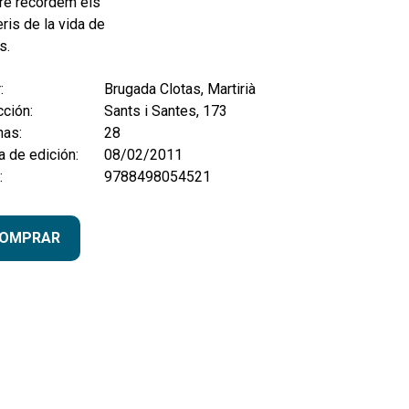
re recordem els
ris de la vida de
s.
:
Brugada Clotas, Martirià
ción:
Sants i Santes, 173
nas:
28
 de edición:
08/02/2011
:
9788498054521
OMPRAR