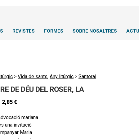
NS
REVISTES
FORMES
SOBRE NOSALTRES
ACTU
itúrgic
>
Vida de sants
,
Any litúrgic
>
Santoral
RE DE DÉU DEL ROSER, LA
2,85
€
€
advocació mariana
s una invitació
ompanyar Maria