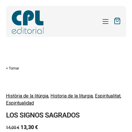
CATÀLEG
LES MEVES SUBSCRIPCIONS
Expand
REVISTES
< Tornar
el
FORMES
menú
secund
Expand
SOBRE NOSALTRES
el
Història de la litúrgia
,
Historia de la liturgia
,
Espiritualitat
,
Expand
ACTUALITAT
Espiritualidad
menú
el
secund
Expand
BLOG
LOS SIGNOS SAGRADOS
menú
el
secund
CONTACTE
menú
13,30
€
14,00
€