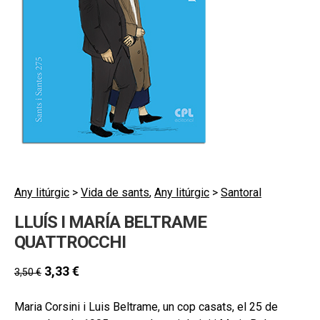
secund
EL MEU COMPTE
CERCAR
CAT
ESP
Any litúrgic
>
Vida de sants
,
Any litúrgic
>
Santoral
LLUÍS I MARÍA BELTRAME
QUATTROCCHI
3,33
€
3,50
€
Maria Corsini i Luis Beltrame, un cop casats, el 25 de