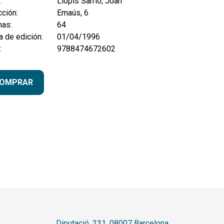
:
Llopis Sarrió, Joan
ción:
Emaús, 6
nas:
64
 de edición:
01/04/1996
:
9788474672602
OMPRAR
Diputació, 231. 08007 Barcelona