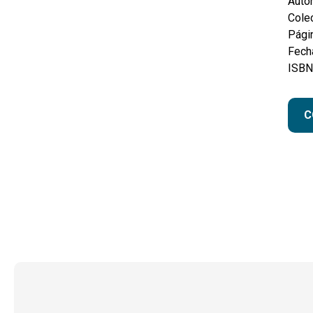
Autor
Colec
Pági
Fecha
ISBN
C