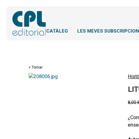
CATÀLEG
LES MEVES SUBSCRIPCIO
< Tornar
Histò
LIT
8,00
¿Com 
ense