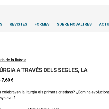
NS
REVISTES
FORMES
SOBRE NOSALTRES
ACTU
ria de la litúrgia
ÚRGIA A TRAVÉS DELS SEGLES, LA
7,60
€
€
celebraven la litúrgia els primers cristians? ¿Com ha evoluciona
nya avui?