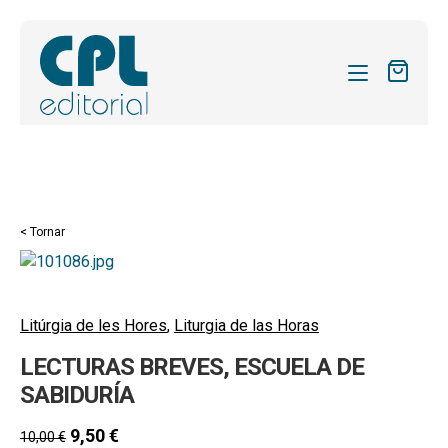
CATÀLEG
LES MEVES SUBSCRIPCIONS
Expand
REVISTES
< Tornar
el
FORMES
menú
secund
Expand
SOBRE NOSALTRES
el
Litúrgia de les Hores
,
Liturgia de las Horas
Expand
ACTUALITAT
menú
LECTURAS BREVES, ESCUELA DE
el
secund
Expand
BLOG
menú
SABIDURÍA
el
secund
CONTACTE
menú
9,50
€
10,00
€