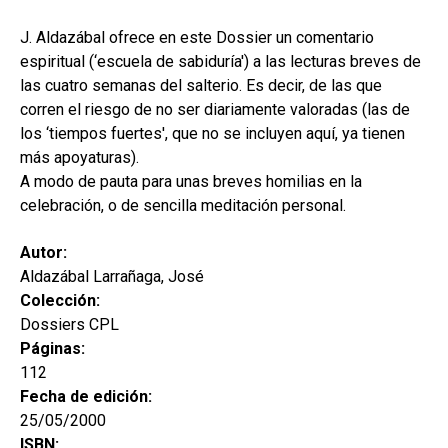
secund
EL MEU COMPTE
J. Aldazábal ofrece en este Dossier un comentario
CERCAR
espiritual (‘escuela de sabiduría') a las lecturas breves de
las cuatro semanas del salterio. Es decir, de las que
CAT
corren el riesgo de no ser diariamente valoradas (las de
los ‘tiempos fuertes', que no se incluyen aquí, ya tienen
ESP
más apoyaturas).
A modo de pauta para unas breves homilias en la
celebración, o de sencilla meditación personal.
Autor:
Aldazábal Larrañaga, José
Colección:
Dossiers CPL
Páginas:
112
Fecha de edición:
25/05/2000
ISBN: