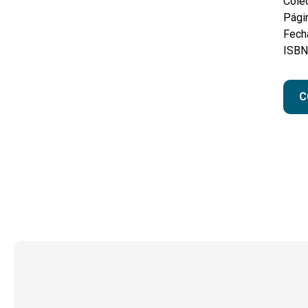
Colec
Pági
Fecha
ISBN
C