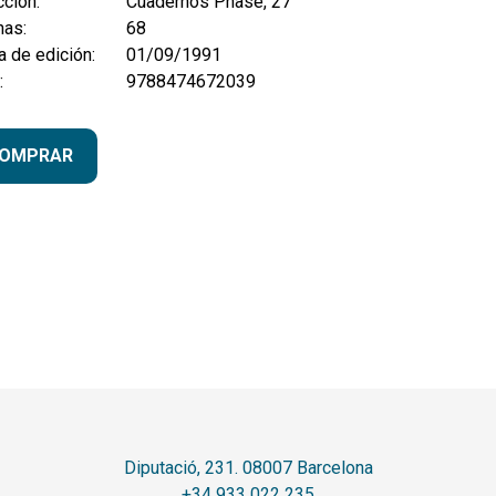
ción:
Cuadernos Phase, 27
nas:
68
 de edición:
01/09/1991
:
9788474672039
OMPRAR
Diputació, 231. 08007 Barcelona
+34 933 022 235