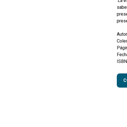
‘La 
sabem
prese
prese
Autor
Colec
Pági
Fecha
ISBN
C