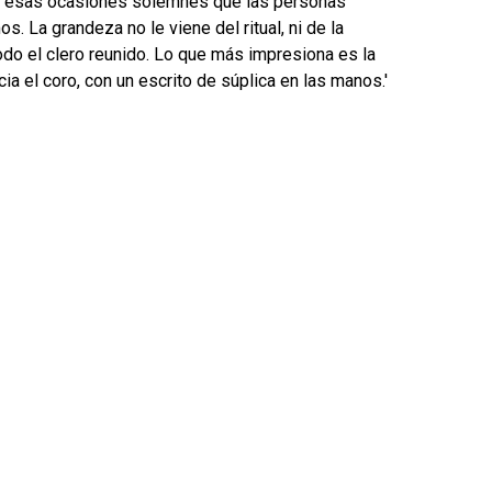
de esas ocasiones solemnes que las personas
 La grandeza no le viene del ritual, ni de la
odo el clero reunido. Lo que más impresiona es la
a el coro, con un escrito de súplica en las manos.'