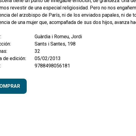
escena tiene un punto de innegable emoción, de grandeza. Una 
os revestir de una especial religiosidad. Pero no nos engañemos.
ncia del arzobispo de París, ni de los enviados papales, ni de t
ncia de una mujer que, acompañada de sus dos hijos, avanza haci
:
Guàrdia i Romeu, Jordi
ción:
Sants i Santes, 198
nas:
32
 de edición:
05/02/2013
:
9788498056181
OMPRAR