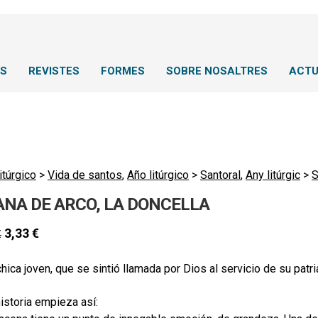
NS
REVISTES
FORMES
SOBRE NOSALTRES
ACTU
itúrgico
>
Vida de santos
,
Año litúrgico
>
Santoral
,
Any litúrgic
>
S
ANA DE ARCO, LA DONCELLA
3,33
€
€
hica joven, que se sintió llamada por Dios al servicio de su patri
historia empieza así: