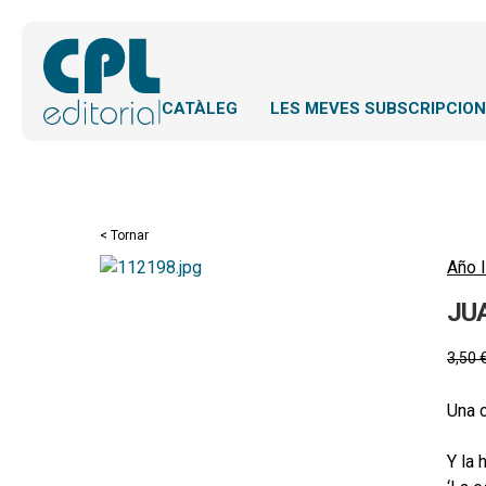
CATÀLEG
LES MEVES SUBSCRIPCIO
< Tornar
Año l
JU
3,50
Una c
Y la 