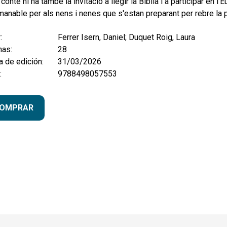
 conte hi ha també la invitació a llegir la Bíblia i a participar en l'E
anable per als nens i nenes que s'estan preparant per rebre la 
:
Ferrer Isern, Daniel; Duquet Roig, Laura
nas:
28
 de edición:
31/03/2026
:
9788498057553
OMPRAR