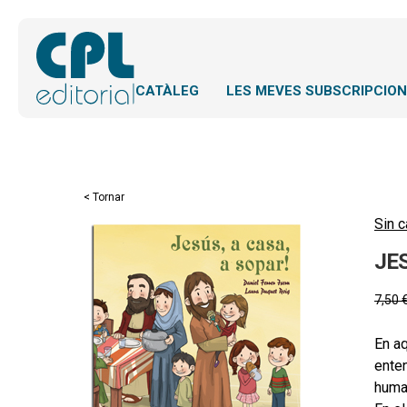
CATÀLEG
LES MEVES SUBSCRIPCIO
< Tornar
Sin c
JES
7,50
En aq
enten
human