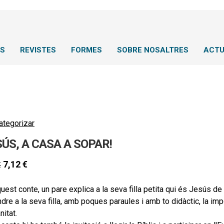
NS
REVISTES
FORMES
SOBRE NOSALTRES
ACTU
ategorizar
ÚS, A CASA A SOPAR!
7,12
€
€
uest conte, un pare explica a la seva filla petita qui és Jesús de
dre a la seva filla, amb poques paraules i amb to didàctic, la imp
itat.