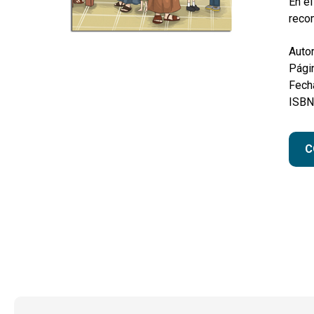
En el
recom
Autor
Pági
Fecha
ISBN
C