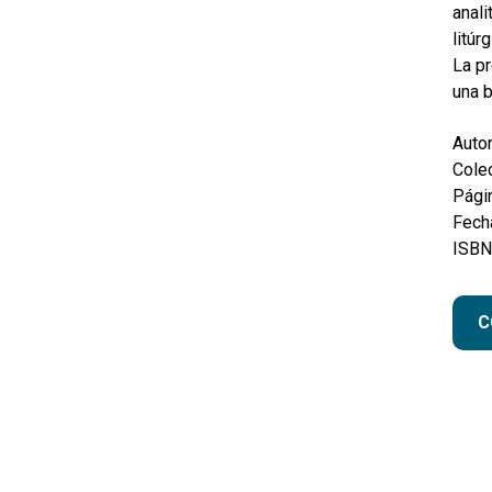
anali
litúr
La pr
una b
Autor
Colec
Pági
Fecha
ISBN
C