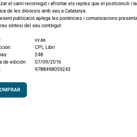
tzar el camí recorregut i afrontar els reptes que el postconcili i la
gica de les diòcesis amb seu a Catalunya.
esent publicació aplega les ponències i comunicacions presenta
reu síntesi del seu contingut.
:
vv.aa.
ción:
CPL Libri
nas:
248
 de edición:
07/09/2016
:
9788498059243
OMPRAR