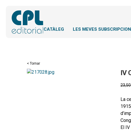
CATÀLEG
LES MEVES SUBSCRIPCIO
< Tornar
IV
23,5
La ce
1915,
d’imp
Congr
El IV