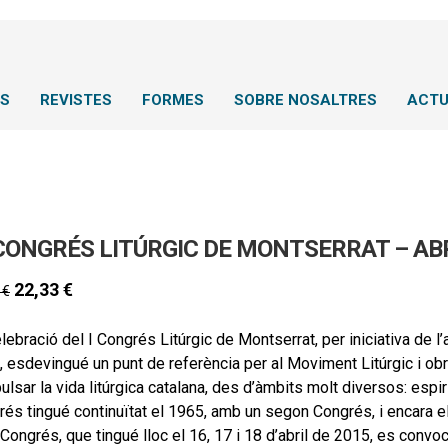
NS
REVISTES
FORMES
SOBRE NOSALTRES
ACTU
 CONGRÉS LITÚRGIC DE MONTSERRAT – ABR
22,33
€
0
€
lebració del I Congrés Litúrgic de Montserrat, per iniciativa de l
 esdevingué un punt de referència per al Moviment Litúrgic i obrí 
ulsar la vida litúrgica catalana, des d’àmbits molt diversos: espiri
és tingué continuïtat el 1965, amb un segon Congrés, i encara el
 Congrés, que tingué lloc el 16, 17 i 18 d’abril de 2015, es con