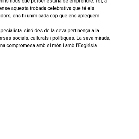
mins nous que potser estaria bé emprendre. Tot, a
 sense aquesta trobada celebrativa que té els
uidors, ens hi unim cada cop que ens apleguem
specialista, sinó des de la seva pertinença a la
rses socials, culturals i polítiques. La seva mirada,
rsona compromesa amb el món i amb l’Església.