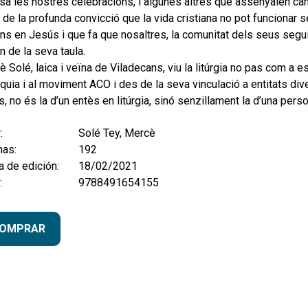
sa les nostres celebracions, i algunes altres que assenyalen ca
r de la profunda convicció que la vida cristiana no pot funcionar
ns en Jesús i que fa que nosaltres, la comunitat dels seus seg
n de la seva taula.
 Solé, laica i veïna de Viladecans, viu la litúrgia no pas com a e
quia i al moviment ACO i des de la seva vinculació a entitats dive
, no és la d’un entès en litúrgia, sinó senzillament la d’una pe
:
Solé Tey, Mercè
nas:
192
 de edición:
18/02/2021
:
9788491654155
OMPRAR