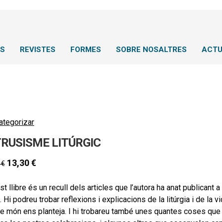
NS
REVISTES
FORMES
SOBRE NOSALTRES
ACTU
ategorizar
TRUSISME LITÚRGIC
13,30
€
0
€
t llibre és un recull dels articles que l’autora ha anat publicant 
 Hi podreu trobar reflexions i explicacions de la litúrgia i de la 
e món ens planteja. I hi trobareu també unes quantes coses que