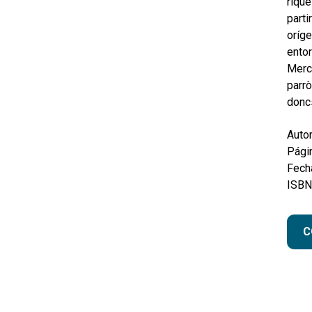
rique
parti
oríge
entor
Mercè
parrò
doncs
Autor
Pági
Fecha
ISBN
C