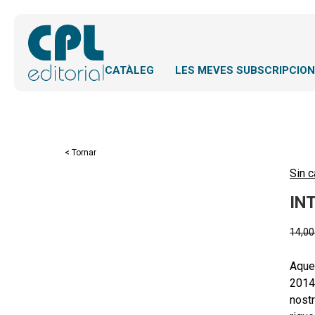
CATÀLEG
LES MEVES SUBSCRIPCIO
< Tornar
Sin c
IN
14,0
Aques
2014.
nostr