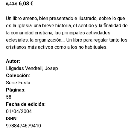
secund
6,08
€
6,40
€
EL MEU COMPTE
CERCAR
Un libro ameno, bien presentado e ilustrado, sobre lo que
es la Iglesia: una breve historia, el sentido y la finalidad de
CAT
la comunidad cristiana, las principales actividades
eclesiales, la organización…. Un libro para regalar tanto los
ESP
cristianos más activos como a los no habituales.
Autor:
Lligadas Vendrell, Josep
Colección:
Sèrie Festa
Páginas:
58
Fecha de edición:
01/04/2004
ISBN:
9788474679410