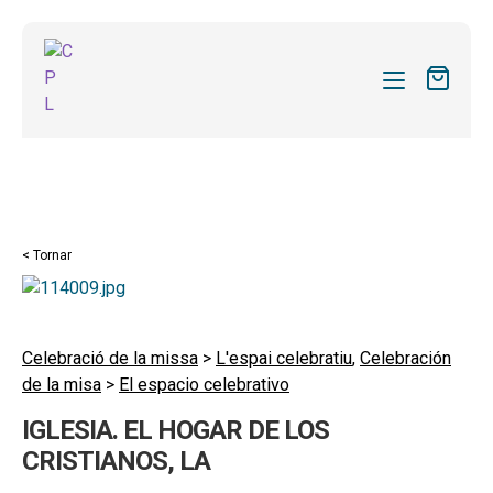
CATÀLEG
LES MEVES SUBSCRIPCIONS
Expand
REVISTES
< Tornar
el
FORMES
menú
secund
Expand
SOBRE NOSALTRES
el
Celebració de la missa
>
L'espai celebratiu
,
Celebración
Expand
ACTUALITAT
de la misa
>
El espacio celebrativo
menú
el
secund
Expand
BLOG
IGLESIA. EL HOGAR DE LOS
menú
el
CRISTIANOS, LA
secund
CONTACTE
menú