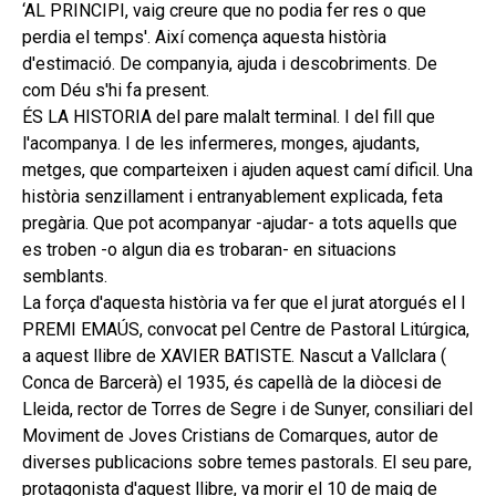
secund
‘AL PRINCIPI, vaig creure que no podia fer res o que
EL MEU COMPTE
perdia el temps'. Així comença aquesta història
CERCAR
d'estimació. De companyia, ajuda i descobriments. De
com Déu s'hi fa present.
CAT
ÉS LA HISTORIA del pare malalt terminal. I del fill que
l'acompanya. I de les infermeres, monges, ajudants,
ESP
metges, que comparteixen i ajuden aquest camí dificil. Una
història senzillament i entranyablement explicada, feta
pregària. Que pot acompanyar -ajudar- a tots aquells que
es troben -o algun dia es trobaran- en situacions
semblants.
La força d'aquesta història va fer que el jurat atorgués el I
PREMI EMAÚS, convocat pel Centre de Pastoral Litúrgica,
a aquest llibre de XAVIER BATISTE. Nascut a Vallclara (
Conca de Barcerà) el 1935, és capellà de la diòcesi de
Lleida, rector de Torres de Segre i de Sunyer, consiliari del
Moviment de Joves Cristians de Comarques, autor de
diverses publicacions sobre temes pastorals. El seu pare,
protagonista d'aquest llibre, va morir el 10 de maig de