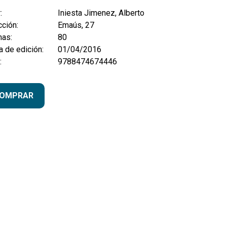
:
Iniesta Jimenez, Alberto
ción:
Emaús, 27
nas:
80
 de edición:
01/04/2016
:
9788474674446
OMPRAR