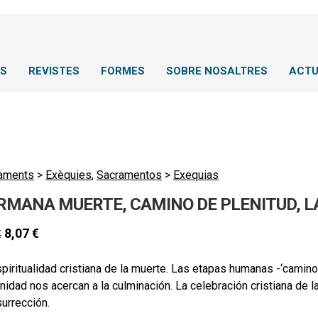
NS
REVISTES
FORMES
SOBRE NOSALTRES
ACTU
aments
>
Exèquies
,
Sacramentos
>
Exequias
RMANA MUERTE, CAMINO DE PLENITUD, L
8,07
€
€
piritualidad cristiana de la muerte. Las etapas humanas -‘camin
nidad nos acercan a la culminación. La celebración cristiana de l
surrección.