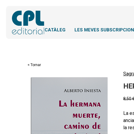
CATÀLEG
LES MEVES SUBSCRIPCIO
< Tornar
Sagr
HE
8,50
La es
ancia
la re