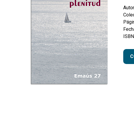
Autor
Colec
Pági
Fecha
ISBN
C