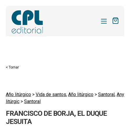
CATÀLEG
LES MEVES SUBSCRIPCIONS
Expand
REVISTES
< Tornar
el
FORMES
menú
secund
Expand
SOBRE NOSALTRES
el
Año litúrgico
>
Vida de santos
,
Año litúrgico
>
Santoral
,
Any
Expand
ACTUALITAT
litúrgic
>
Santoral
menú
el
secund
Expand
BLOG
FRANCISCO DE BORJA, EL DUQUE
menú
el
JESUITA
secund
CONTACTE
menú