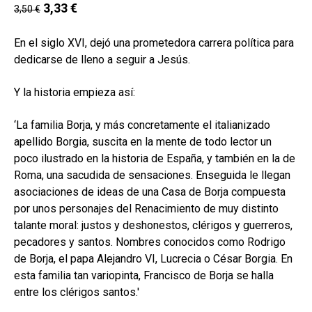
secund
3,33
€
3,50
€
EL MEU COMPTE
CERCAR
En el siglo XVI, dejó una prometedora carrera política para
dedicarse de lleno a seguir a Jesús.
CAT
Y la historia empieza así:
ESP
‘La familia Borja, y más concretamente el italianizado
apellido Borgia, suscita en la mente de todo lector un
poco ilustrado en la historia de España, y también en la de
Roma, una sacudida de sensaciones. Enseguida le llegan
asociaciones de ideas de una Casa de Borja compuesta
por unos personajes del Renacimiento de muy distinto
talante moral: justos y deshonestos, clérigos y guerreros,
pecadores y santos. Nombres conocidos como Rodrigo
de Borja, el papa Alejandro VI, Lucrecia o César Borgia. En
esta familia tan variopinta, Francisco de Borja se halla
entre los clérigos santos.'