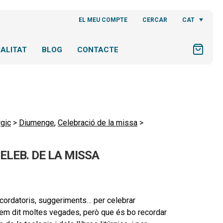
CAT
EL MEU COMPTE
CERCAR
ALITAT
BLOG
CONTACTE
rgic
>
Diumenge
,
Celebració de la missa
>
ELEB. DE LA MISSA
ecordatoris, suggeriments… per celebrar
hem dit moltes vegades, però que és bo recordar