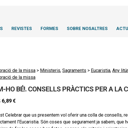
NS
REVISTES
FORMES
SOBRE NOSALTRES
ACTU
bració de la missa
>
Ministeris
,
Sagraments
>
Eucaristia
,
Any litú
bració de la missa
-HO BÉ!. CONSELLS PRÀCTICS PER A LA C
6,89
€
€
t Celebrar que us presentem vol oferir una colla de consells, r
ectament l’Eucaristia. Són coses que segurament ja sabem, que 