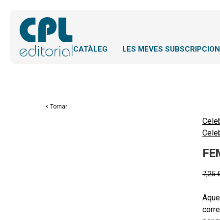
CATÀLEG
LES MEVES SUBSCRIPCIO
< Tornar
Cele
Cele
FEM
7,25
Aques
corr