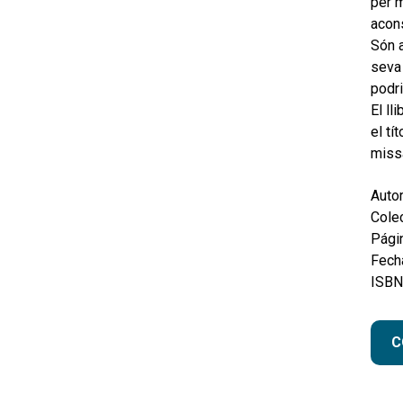
per m
acons
Són a
seva 
podri
El ll
el tí
missa
Autor
Colec
Pági
Fecha
ISBN
C