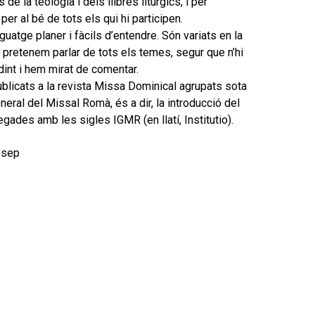
de la teologia i dels llibres litúrgics, i per
er al bé de tots els qui hi participen.
guatge planer i fàcils d’entendre. Són variats en la
 pretenem parlar de tots els temes, segur que n’hi
int i hem mirat de comentar.
 publicats a la revista Missa Dominical agrupats sota
neral del Missal Romà, és a dir, la introducció del
egades amb les sigles IGMR (en llatí, Institutio).
Josep