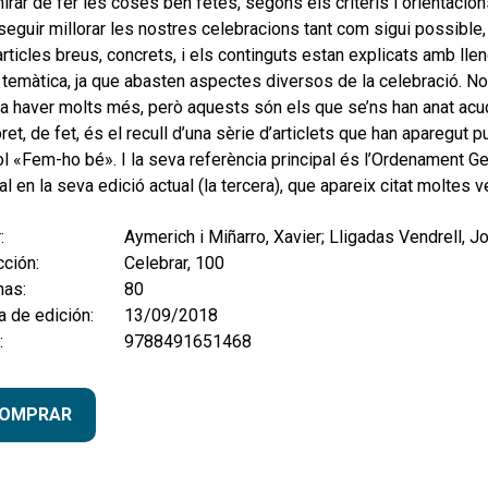
irar de fer les coses ben fetes, segons els criteris i orientacions 
eguir millorar les nostres celebracions tant com sigui possible, p
rticles breus, concrets, i els continguts estan explicats amb llen
temàtica, ja que abasten aspectes diversos de la celebració. No
a haver molts més, però aquests són els que se’ns han anat acud
ibret, de fet, és el recull d’una sèrie d’articlets que han aparegut
tol «Fem-ho bé». I la seva referència principal és l’Ordenament Ge
l en la seva edició actual (la tercera), que apareix citat moltes v
:
Aymerich i Miñarro, Xavier; Lligadas Vendrell, 
ción:
Celebrar, 100
nas:
80
 de edición:
13/09/2018
:
9788491651468
OMPRAR